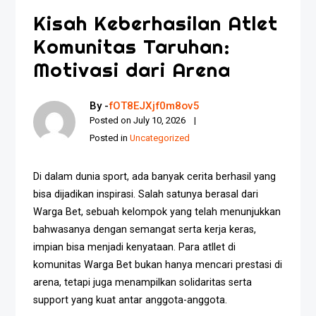
Kisah Keberhasilan Atlet
Komunitas Taruhan:
Motivasi dari Arena
By -
fOT8EJXjf0m8ov5
Posted on
July 10, 2026
Posted in
Uncategorized
Di dalam dunia sport, ada banyak cerita berhasil yang
bisa dijadikan inspirasi. Salah satunya berasal dari
Warga Bet, sebuah kelompok yang telah menunjukkan
bahwasanya dengan semangat serta kerja keras,
impian bisa menjadi kenyataan. Para atllet di
komunitas Warga Bet bukan hanya mencari prestasi di
arena, tetapi juga menampilkan solidaritas serta
support yang kuat antar anggota-anggota.