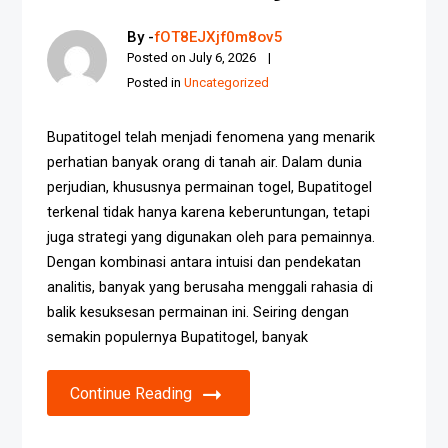
By -
fOT8EJXjf0m8ov5
Posted on
July 6, 2026
Posted in
Uncategorized
Bupatitogel telah menjadi fenomena yang menarik
perhatian banyak orang di tanah air. Dalam dunia
perjudian, khususnya permainan togel, Bupatitogel
terkenal tidak hanya karena keberuntungan, tetapi
juga strategi yang digunakan oleh para pemainnya.
Dengan kombinasi antara intuisi dan pendekatan
analitis, banyak yang berusaha menggali rahasia di
balik kesuksesan permainan ini. Seiring dengan
semakin populernya Bupatitogel, banyak
Continue Reading