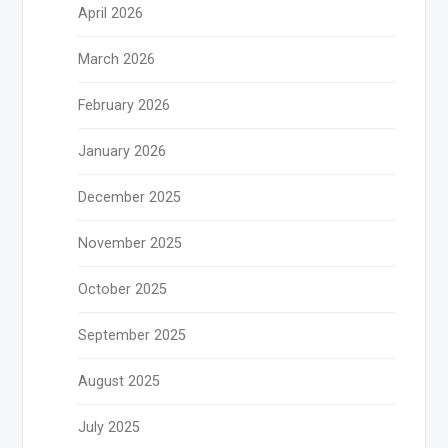
April 2026
March 2026
February 2026
January 2026
December 2025
November 2025
October 2025
September 2025
August 2025
July 2025