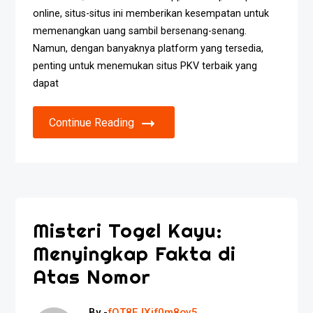
online, situs-situs ini memberikan kesempatan untuk
memenangkan uang sambil bersenang-senang.
Namun, dengan banyaknya platform yang tersedia,
penting untuk menemukan situs PKV terbaik yang
dapat
Continue Reading
Misteri Togel Kayu:
Menyingkap Fakta di
Atas Nomor
By -
fOT8EJXjf0m8ov5