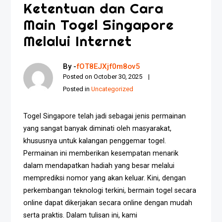
Ketentuan dan Cara
Main Togel Singapore
Melalui Internet
By -
fOT8EJXjf0m8ov5
Posted on
October 30, 2025
Posted in
Uncategorized
Togel Singapore telah jadi sebagai jenis permainan
yang sangat banyak diminati oleh masyarakat,
khususnya untuk kalangan penggemar togel.
Permainan ini memberikan kesempatan menarik
dalam mendapatkan hadiah yang besar melalui
memprediksi nomor yang akan keluar. Kini, dengan
perkembangan teknologi terkini, bermain togel secara
online dapat dikerjakan secara online dengan mudah
serta praktis. Dalam tulisan ini, kami