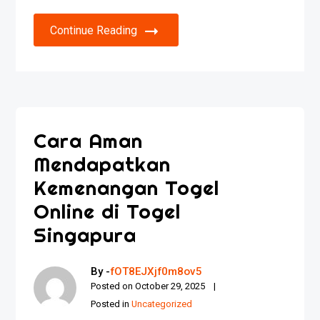
Continue Reading
Cara Aman
Mendapatkan
Kemenangan Togel
Online di Togel
Singapura
By -
fOT8EJXjf0m8ov5
Posted on
October 29, 2025
Posted in
Uncategorized