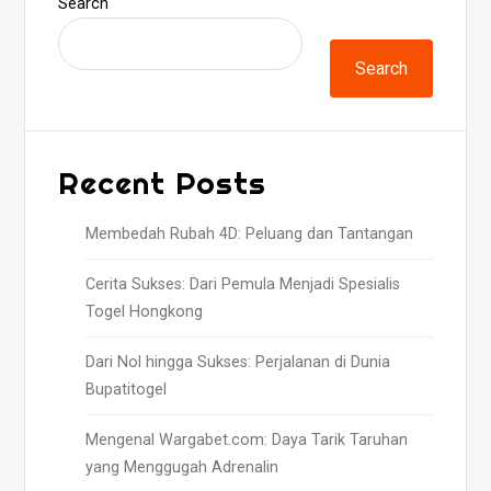
Search
Search
Recent Posts
Membedah Rubah 4D: Peluang dan Tantangan
Cerita Sukses: Dari Pemula Menjadi Spesialis
Togel Hongkong
Dari Nol hingga Sukses: Perjalanan di Dunia
Bupatitogel
Mengenal Wargabet.com: Daya Tarik Taruhan
yang Menggugah Adrenalin