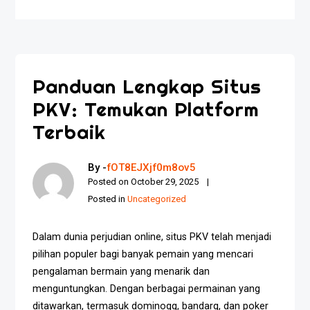
Panduan Lengkap Situs
PKV: Temukan Platform
Terbaik
By -
fOT8EJXjf0m8ov5
Posted on
October 29, 2025
Posted in
Uncategorized
Dalam dunia perjudian online, situs PKV telah menjadi
pilihan populer bagi banyak pemain yang mencari
pengalaman bermain yang menarik dan
menguntungkan. Dengan berbagai permainan yang
ditawarkan, termasuk dominoqq, bandarq, dan poker