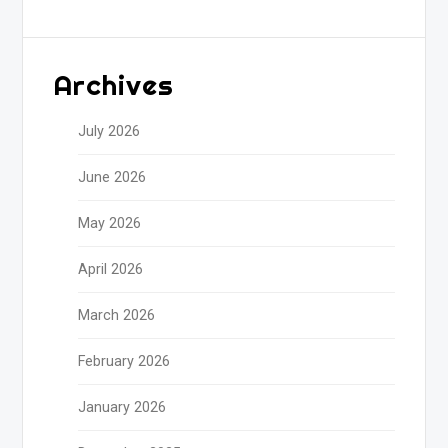
Archives
July 2026
June 2026
May 2026
April 2026
March 2026
February 2026
January 2026