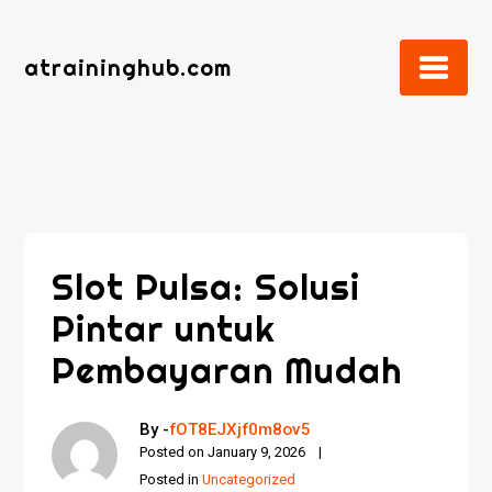
Skip
to
atraininghub.com
content
Slot Pulsa: Solusi
Pintar untuk
Pembayaran Mudah
By -
fOT8EJXjf0m8ov5
Posted on
January 9, 2026
Posted in
Uncategorized