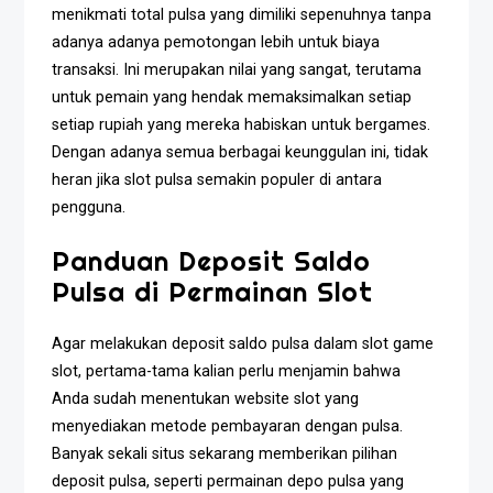
menikmati total pulsa yang dimiliki sepenuhnya tanpa
adanya adanya pemotongan lebih untuk biaya
transaksi. Ini merupakan nilai yang sangat, terutama
untuk pemain yang hendak memaksimalkan setiap
setiap rupiah yang mereka habiskan untuk bergames.
Dengan adanya semua berbagai keunggulan ini, tidak
heran jika slot pulsa semakin populer di antara
pengguna.
Panduan Deposit Saldo
Pulsa di Permainan Slot
Agar melakukan deposit saldo pulsa dalam slot game
slot, pertama-tama kalian perlu menjamin bahwa
Anda sudah menentukan website slot yang
menyediakan metode pembayaran dengan pulsa.
Banyak sekali situs sekarang memberikan pilihan
deposit pulsa, seperti permainan depo pulsa yang