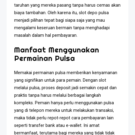
taruhan yang mereka pasang tanpa harus cemas akan
biaya tambahan. Oleh karena itu, slot depo pulsa
menjadi pilihan tepat bagi siapa saja yang mau
mengalami keseruan bermain tanpa menghadapi
masalah dalam hal pembayaran.
Manfaat Menggunakan
Permainan Pulsa
Memakai permainan pulsa memberikan kenyamanan
yang signifikan untuk para pemain. Dengan slot
melalui pulsa, proses deposit jadi semakin cepat dan
praktis tanpa harus melalui berbagai langkah
kompleks. Pemain hanya perlu menggunakan pulsa
yang di telepon mereka untuk melakukan transaksi,
maka tidak perlu repot-repot cara pembayaran lain
seperti transfer bank atau e-wallet. Ini amat
bermanfaat, terutama bagi mereka yang tidak tidak