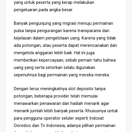
yang untuk peserta yang kerap melakukan
pengeluaran pada angka besar.
Banyak pengunjung yang migrasi menuju permainan
pulsa tanpa pengurangan karena transparansi dan
kejelasan dalam pengelolaan uang. Karena yang tidak
ada potongan, atau peserta dapat merencanakan dan
mengelola anggaran lebih baik. Hal ini juga
memberikan kepercayaan, sebab pemain tahu bahwa
uang yang serta setorkan selalu digunakan
sepenuhnya bagi permainan yang mereka mereka.
Dengan terus meningkatnya slot deposito tanpa
potongan, beberapa provider telah memulai
menawarkan penawaran dan hadiah menarik agar
menarik jumlah lebih banyak peserta. Khususnya untuk
para pengguna operator seluler seperti Indosat
Ooredoo dan Tri Indonesia, adanya pilihan permainan