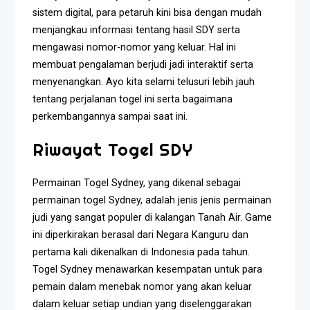
sistem digital, para petaruh kini bisa dengan mudah
menjangkau informasi tentang hasil SDY serta
mengawasi nomor-nomor yang keluar. Hal ini
membuat pengalaman berjudi jadi interaktif serta
menyenangkan. Ayo kita selami telusuri lebih jauh
tentang perjalanan togel ini serta bagaimana
perkembangannya sampai saat ini.
Riwayat Togel SDY
Permainan Togel Sydney, yang dikenal sebagai
permainan togel Sydney, adalah jenis jenis permainan
judi yang sangat populer di kalangan Tanah Air. Game
ini diperkirakan berasal dari Negara Kanguru dan
pertama kali dikenalkan di Indonesia pada tahun.
Togel Sydney menawarkan kesempatan untuk para
pemain dalam menebak nomor yang akan keluar
dalam keluar setiap undian yang diselenggarakan