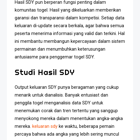
Hasil SDY pun berperan fungsi penting dalam
komunitas togel. Hasil yang dikeluarkan memberikan
garansi dan transparansi dalam kompetisi. Setiap data
keluaran di-update secara berkala, agar bahwa semua
peserta menerima informasi yang valid dan terkini. Hal
ini membantu membangun kepercayaan dalam sistem
permainan dan menumbuhkan keterusungan
antusiasme para penggemar togel SDY.
Studi Hasil SDY
Output keluaran SDY punya beragaman yang cukup
menarik untuk dianalisis. Banyak entusiast dan
penggila togel menganalisis data SDY untuk
menemukan corak dan tren tertentu yang sanggup
menyokong mereka dalam menentukan angka-angka
mereka.
keluaran sdy
ke waktu, beberapa pemain
percaya bahwa ada angka yang lebih sering muncul