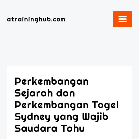
Skip
to
atraininghub.com
content
Perkembangan
Sejarah dan
Perkembangan Togel
Sydney yang Wajib
Saudara Tahu