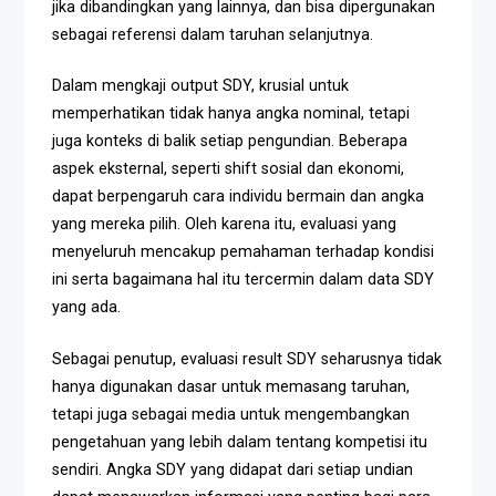
jika dibandingkan yang lainnya, dan bisa dipergunakan
sebagai referensi dalam taruhan selanjutnya.
Dalam mengkaji output SDY, krusial untuk
memperhatikan tidak hanya angka nominal, tetapi
juga konteks di balik setiap pengundian. Beberapa
aspek eksternal, seperti shift sosial dan ekonomi,
dapat berpengaruh cara individu bermain dan angka
yang mereka pilih. Oleh karena itu, evaluasi yang
menyeluruh mencakup pemahaman terhadap kondisi
ini serta bagaimana hal itu tercermin dalam data SDY
yang ada.
Sebagai penutup, evaluasi result SDY seharusnya tidak
hanya digunakan dasar untuk memasang taruhan,
tetapi juga sebagai media untuk mengembangkan
pengetahuan yang lebih dalam tentang kompetisi itu
sendiri. Angka SDY yang didapat dari setiap undian