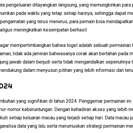
ata pengeluaran ditayangkan langsung, yang memungkinkan para p
mkan pada waktu yang tetap setiap harinya, sehingga dapat me
pengamatan yang terus menerus, para pemain bisa mendapatkan t
kaligus meningkatkan kesempatan berhasil.
ng agar mempertimbangkan bahwa togel adalah sebuah permaina
man, tidak ada jaminan bahwasanya corak akan bertahan pada m
gung jawab dalam berjudi serta tidak mengandalkan sepenuhnya t
mendukung dalam menyusun pilihan yang lebih informasi dan teru
2024
buhan yang signifikan di tahun 2024. Penggemar permainan ini
or-nomor keberuntungan. Dengan kehadiran akses yang lebih mud
uti setiap keluaran macau yang terjadi setiap hari. Data macau
nalisa data yang lalu serta merumuskan strategi permainan me