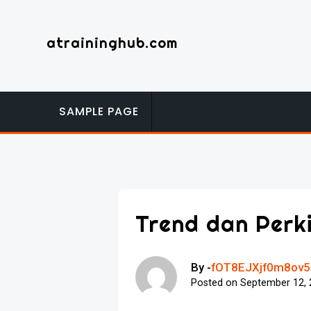
Skip
to
atraininghub.com
content
SAMPLE PAGE
Trend dan Perk
By -
fOT8EJXjf0m8ov5
Posted on
September 12,