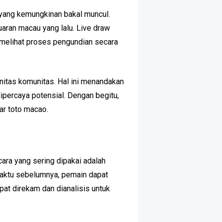
 yang kemungkinan bakal muncul.
aran macau yang lalu. Live draw
 melihat proses pengundian secara
nitas komunitas. Hal ini menandakan
percaya potensial. Dengan begitu,
ar toto macao.
ara yang sering dipakai adalah
aktu sebelumnya, pemain dapat
pat direkam dan dianalisis untuk