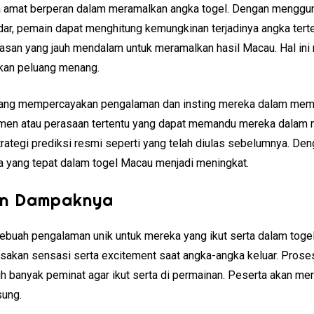
uga amat berperan dalam meramalkan angka togel. Dengan menggun
ndar, pemain dapat menghitung kemungkinan terjadinya angka tert
wasan yang jauh mendalam untuk meramalkan hasil Macau. Hal in
tkan peluang menang.
 yang mempercayakan pengalaman dan insting mereka dalam memili
en atau perasaan tertentu yang dapat memandu mereka dalam 
strategi prediksi resmi seperti yang telah diulas sebelumnya. 
 yang tepat dalam togel Macau menjadi meningkat.
an Dampaknya
buah pengalaman unik untuk mereka yang ikut serta dalam togel.
sakan sensasi serta excitement saat angka-angka keluar. Proses
ebih banyak peminat agar ikut serta di permainan. Peserta akan m
sung.