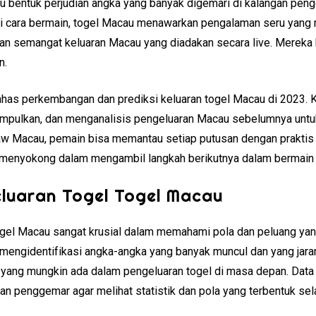
u bentuk perjudian angka yang banyak digemari di kalangan peng
asi cara bermain, togel Macau menawarkan pengalaman seru yang
an semangat keluaran Macau yang diadakan secara live. Mereka
n.
bahas perkembangan dan prediksi keluaran togel Macau di 2023. 
umpulkan, dan menganalisis pengeluaran Macau sebelumnya unt
aw Macau, pemain bisa memantau setiap putusan dengan praktis d
t menyokong dalam mengambil langkah berikutnya dalam bermain
Keluaran Togel Togel Macau
 Togel Macau sangat krusial dalam memahami pola dan peluang ya
mengidentifikasi angka-angka yang banyak muncul dan yang jaran
ang mungkin ada dalam pengeluaran togel di masa depan. Data k
n penggemar agar melihat statistik dan pola yang terbentuk sel