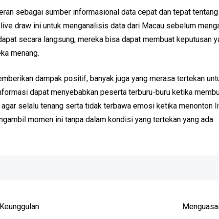
rperan sebagai sumber informasional data cepat dan tepat tentang
 live draw ini untuk menganalisis data dari Macau sebelum men
dapat secara langsung, mereka bisa dapat membuat keputusan ya
eka menang.
emberikan dampak positif, banyak juga yang merasa tertekan u
nformasi dapat menyebabkan peserta terburu-buru ketika memb
ta agar selalu tenang serta tidak terbawa emosi ketika menonton
ngambil momen ini tanpa dalam kondisi yang tertekan yang ada.
 Keunggulan
Menguasai