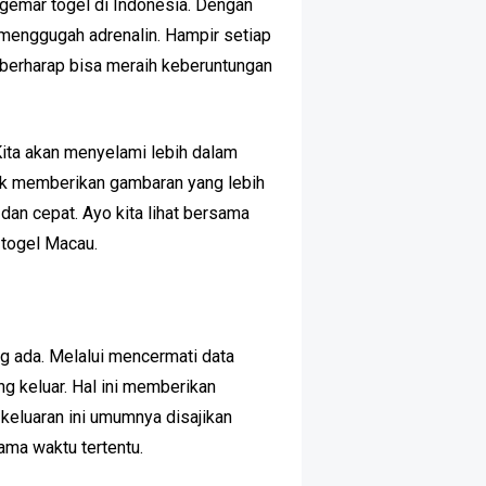
gemar togel di Indonesia. Dengan
 menggugah adrenalin. Hampir setiap
 berharap bisa meraih keberuntungan
Kita akan menyelami lebih dalam
uk memberikan gambaran yang lebih
an cepat. Ayo kita lihat bersama
 togel Macau.
ng ada. Melalui mencermati data
g keluar. Hal ini memberikan
eluaran ini umumnya disajikan
ama waktu tertentu.