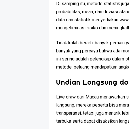
Di samping itu, metode statistik j
probabilitas, mean, dan deviasi sta
data dan statistik menyediakan wa
mengeliminasi risiko dan meningka
Tidak kalah berarti, banyak pemain
banyak yang percaya bahwa ada mom
ini sering adalah pelengkap dalam 
metode, peluang mendapatkan angka
Undian Langsung d
Live draw dari Macau menawarkan se
langsung, mereka peserta bisa mera
transparansi, tetapi juga menarik l
terbuka serta dapat disaksikan lang