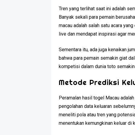
Tren yang terlihat saat ini adalah 
Banyak sekali para pemain berusaha
macau adalah salah satu acara yang
live dan mendapat inspirasi agar m
Sementara itu, ada juga kenaikan ju
bahwa para pemain semakin giat dal
kompetisi dalam dunia toto semaki
Metode Prediksi Kel
Peramalan hasil togel Macau adalah 
pengolahan data keluaran sebelumn
meneliti pola atau tren yang potensi
menentukan kemungkinan keluar di 