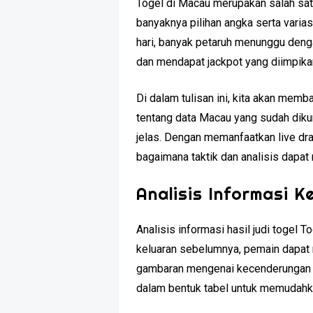
Togel di Macau merupakan salah sat
banyaknya pilihan angka serta vari
hari, banyak petaruh menunggu deng
dan mendapat jackpot yang diimpika
Di dalam tulisan ini, kita akan mem
tentang data Macau yang sudah dik
jelas. Dengan memanfaatkan live dr
bagaimana taktik dan analisis dapa
Analisis Informasi 
Analisis informasi hasil judi togel
keluaran sebelumnya, pemain dapat 
gambaran mengenai kecenderungan y
dalam bentuk tabel untuk memudahka