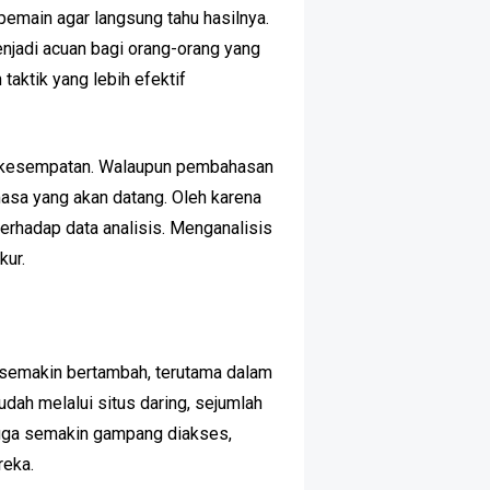
emain agar langsung tahu hasilnya.
njadi acuan bagi orang-orang yang
aktik yang lebih efektif
n kesempatan. Walaupun pembahasan
asa yang akan datang. Oleh karena
erhadap data analisis. Menganalisis
kur.
 semakin bertambah, terutama dalam
ah melalui situs daring, sejumlah
 juga semakin gampang diakses,
reka.