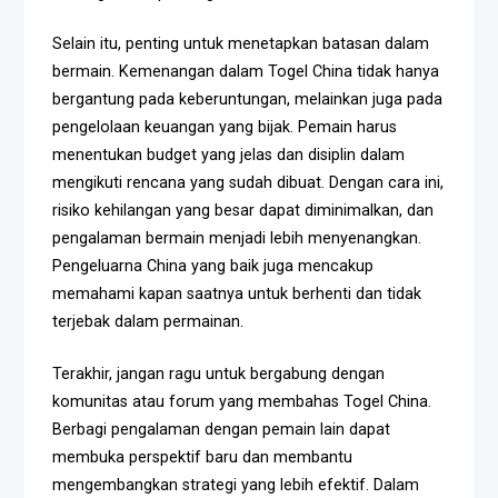
Selain itu, penting untuk menetapkan batasan dalam
bermain. Kemenangan dalam Togel China tidak hanya
bergantung pada keberuntungan, melainkan juga pada
pengelolaan keuangan yang bijak. Pemain harus
menentukan budget yang jelas dan disiplin dalam
mengikuti rencana yang sudah dibuat. Dengan cara ini,
risiko kehilangan yang besar dapat diminimalkan, dan
pengalaman bermain menjadi lebih menyenangkan.
Pengeluarna China yang baik juga mencakup
memahami kapan saatnya untuk berhenti dan tidak
terjebak dalam permainan.
Terakhir, jangan ragu untuk bergabung dengan
komunitas atau forum yang membahas Togel China.
Berbagi pengalaman dengan pemain lain dapat
membuka perspektif baru dan membantu
mengembangkan strategi yang lebih efektif. Dalam