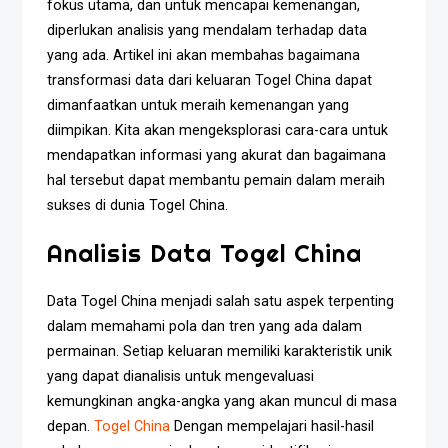
fokus utama, dan untuk mencapai kemenangan,
diperlukan analisis yang mendalam terhadap data
yang ada. Artikel ini akan membahas bagaimana
transformasi data dari keluaran Togel China dapat
dimanfaatkan untuk meraih kemenangan yang
diimpikan. Kita akan mengeksplorasi cara-cara untuk
mendapatkan informasi yang akurat dan bagaimana
hal tersebut dapat membantu pemain dalam meraih
sukses di dunia Togel China.
Analisis Data Togel China
Data Togel China menjadi salah satu aspek terpenting
dalam memahami pola dan tren yang ada dalam
permainan. Setiap keluaran memiliki karakteristik unik
yang dapat dianalisis untuk mengevaluasi
kemungkinan angka-angka yang akan muncul di masa
depan.
Togel China
Dengan mempelajari hasil-hasil