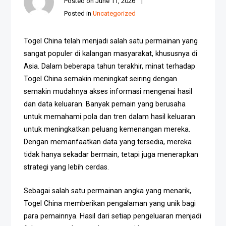
Posted on
June 11, 2026
Posted in
Uncategorized
Togel China telah menjadi salah satu permainan yang
sangat populer di kalangan masyarakat, khususnya di
Asia. Dalam beberapa tahun terakhir, minat terhadap
Togel China semakin meningkat seiring dengan
semakin mudahnya akses informasi mengenai hasil
dan data keluaran. Banyak pemain yang berusaha
untuk memahami pola dan tren dalam hasil keluaran
untuk meningkatkan peluang kemenangan mereka.
Dengan memanfaatkan data yang tersedia, mereka
tidak hanya sekadar bermain, tetapi juga menerapkan
strategi yang lebih cerdas.
Sebagai salah satu permainan angka yang menarik,
Togel China memberikan pengalaman yang unik bagi
para pemainnya. Hasil dari setiap pengeluaran menjadi