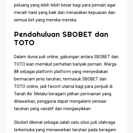
peluang yang lebih lebih besar bagi para pemain agar
meraih hasil yang baik dan merasakan kepuasan dari
semua bet yang mereka mereka.
Pendahuluan SBOBET dan
TOTO
Dalam dunia judi online, gabungan antara SBOBET dan
TOTO kian memikat perhatian banyak pemain. Warga
88 sebagai platform platform yang menyediakan
bermacam jenis taruhan, termasuk SBOBET dan
TOTO online, jadi favorit utama bagi para penjudi di
Tanah Air. Melalui beragam pilihan permainan yang
ditawarkan, pengguna dapat mengalami sensasi
taruhan yang variatif dan mengasyikkan.
Sbobet dikenal sebagai salah satu situs judi olahraga
terkemuka yang menawarkan taruhan pada beragam