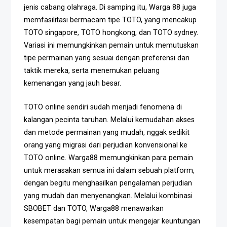
jenis cabang olahraga. Di samping itu, Warga 88 juga
memfasilitasi bermacam tipe TOTO, yang mencakup
TOTO singapore, TOTO hongkong, dan TOTO sydney.
Variasi ini memungkinkan pemain untuk memutuskan
tipe permainan yang sesuai dengan preferensi dan
taktik mereka, serta menemukan peluang
kemenangan yang jauh besar.
TOTO online sendiri sudah menjadi fenomena di
kalangan pecinta taruhan. Melalui kemudahan akses
dan metode permainan yang mudah, nggak sedikit
orang yang migrasi dari perjudian konvensional ke
TOTO online. Warga88 memungkinkan para pemain
untuk merasakan semua ini dalam sebuah platform,
dengan begitu menghasilkan pengalaman perjudian
yang mudah dan menyenangkan. Melalui kombinasi
SBOBET dan TOTO, Warga88 menawarkan
kesempatan bagi pemain untuk mengejar keuntungan