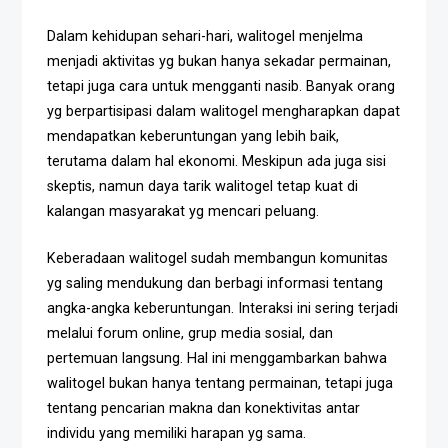
Dalam kehidupan sehari-hari, walitogel menjelma
menjadi aktivitas yg bukan hanya sekadar permainan,
tetapi juga cara untuk mengganti nasib. Banyak orang
yg berpartisipasi dalam walitogel mengharapkan dapat
mendapatkan keberuntungan yang lebih baik,
terutama dalam hal ekonomi. Meskipun ada juga sisi
skeptis, namun daya tarik walitogel tetap kuat di
kalangan masyarakat yg mencari peluang.
Keberadaan walitogel sudah membangun komunitas
yg saling mendukung dan berbagi informasi tentang
angka-angka keberuntungan. Interaksi ini sering terjadi
melalui forum online, grup media sosial, dan
pertemuan langsung. Hal ini menggambarkan bahwa
walitogel bukan hanya tentang permainan, tetapi juga
tentang pencarian makna dan konektivitas antar
individu yang memiliki harapan yg sama.