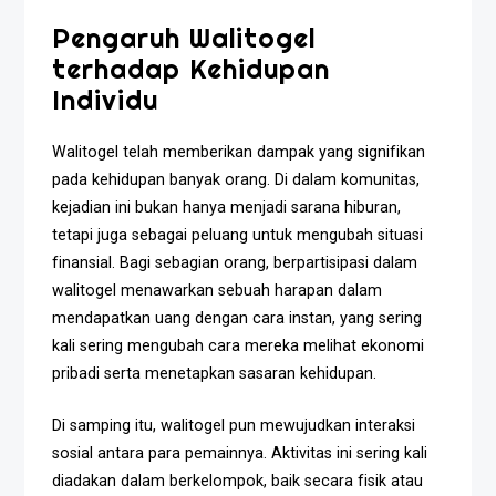
Pengaruh Walitogel
terhadap Kehidupan
Individu
Walitogel telah memberikan dampak yang signifikan
pada kehidupan banyak orang. Di dalam komunitas,
kejadian ini bukan hanya menjadi sarana hiburan,
tetapi juga sebagai peluang untuk mengubah situasi
finansial. Bagi sebagian orang, berpartisipasi dalam
walitogel menawarkan sebuah harapan dalam
mendapatkan uang dengan cara instan, yang sering
kali sering mengubah cara mereka melihat ekonomi
pribadi serta menetapkan sasaran kehidupan.
Di samping itu, walitogel pun mewujudkan interaksi
sosial antara para pemainnya. Aktivitas ini sering kali
diadakan dalam berkelompok, baik secara fisik atau