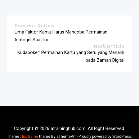
Previous Article
Lima Faktor Kamu Harus Mencoba Permainan
Iontogel Saat Ini
Next Article
Kudapoker: Permainan Kartu yang Seru yang Menarik
pada Zaman Digital
Copyright © 2026 atraininghub.com. All Right Reserved.
Theme :
Inx Game
theme By aThemeArt - Proudly powered by WordPress.