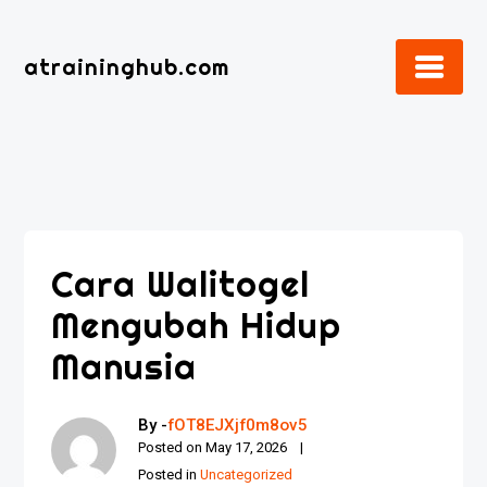
Skip
to
atraininghub.com
content
Cara Walitogel
Mengubah Hidup
Manusia
By -
fOT8EJXjf0m8ov5
Posted on
May 17, 2026
Posted in
Uncategorized