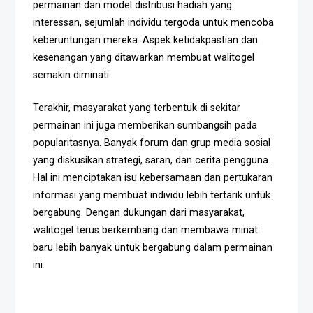
permainan dan model distribusi hadiah yang
interessan, sejumlah individu tergoda untuk mencoba
keberuntungan mereka. Aspek ketidakpastian dan
kesenangan yang ditawarkan membuat walitogel
semakin diminati.
Terakhir, masyarakat yang terbentuk di sekitar
permainan ini juga memberikan sumbangsih pada
popularitasnya. Banyak forum dan grup media sosial
yang diskusikan strategi, saran, dan cerita pengguna.
Hal ini menciptakan isu kebersamaan dan pertukaran
informasi yang membuat individu lebih tertarik untuk
bergabung. Dengan dukungan dari masyarakat,
walitogel terus berkembang dan membawa minat
baru lebih banyak untuk bergabung dalam permainan
ini.