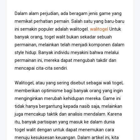
Dalam alam perjudian, ada beragam jenis game yang
memikat perhatian pemain. Salah satu yang baru-baru
ini semakin populer adalah walitogel.
walitogel
Untuk
banyak orang, togel walit bukan sekadar sebuah
permainan, melainkan telah menjadi komponen dalam
style hidup. Banyak individu meyakini bahwa melalui
permainan ini, mereka dapat mengubah takdir dan
mencapai cita-cita sendiri.
Walitogel, atau yang sering disebut sebagai wali togel,
memberikan optimisme bagi banyak orang yang ingin
menginginkan merubah kehidupan mereka. Game ini
tidak hanya bergantung kepada nasib saja, melainkan
juga mencakup taktik dan analisis mendalam. Karena
itu, banyak partisipan yang masuk ke dalam dunia
togel walit dengan untuk dapat menemukan cara
menuju kesuksesan keuangan. Dalam artikel ini, kita