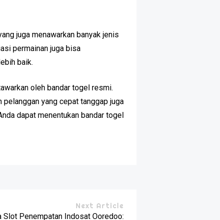
r yang juga menawarkan banyak jenis
asi permainan juga bisa
ebih baik.
awarkan oleh bandar togel resmi.
 pelanggan yang cepat tanggap juga
 Anda dapat menentukan bandar togel
Next Article
a Slot Penempatan Indosat Ooredoo: