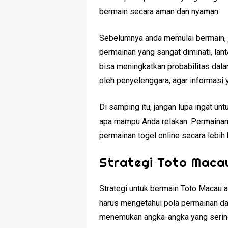
bermain secara aman dan nyaman.
Sebelumnya anda memulai bermain, j
permainan yang sangat diminati, lan
bisa meningkatkan probabilitas dal
oleh penyelenggara, agar informasi 
Di samping itu, jangan lupa ingat u
apa mampu Anda relakan. Permainan t
permainan togel online secara lebih
Strategi Toto Maca
Strategi untuk bermain Toto Macau
harus mengetahui pola permainan dan
menemukan angka-angka yang sering 