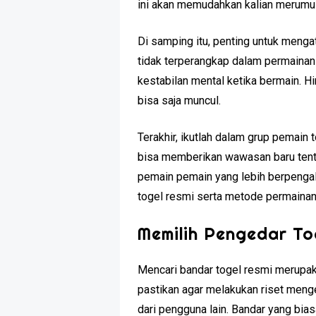
ini akan memudahkan kalian merumu
Di samping itu, penting untuk menga
tidak terperangkap dalam permaina
kestabilan mental ketika bermain. H
bisa saja muncul.
Terakhir, ikutlah dalam grup pemain
bisa memberikan wawasan baru tenta
pemain pemain yang lebih berpengal
togel resmi serta metode permaina
Memilih Pengedar To
Mencari bandar togel resmi merupak
pastikan agar melakukan riset mengen
dari pengguna lain. Bandar yang bi