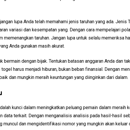
angan lupa Anda telah memahami jenis taruhan yang ada. Jenis T
taran variasi dan kesempatan yang. Dengan cara mempelajari pola 
am memenangkan taruhan. Jangan lupa untuk selalu memeriksa h
yang Anda gunakan masih akurat.
ntuk bermain dengan bijak. Tentukan batasan anggaran Anda dan ta
ogel harus menjadi hiburan, bukan beban finansial. Dengan mengi
 baik dan mungkin meraih keuntungan yang diinginkan dari dalam.
u
 adalah kunci dalam meningkatkan peluang pemain dalam meraih
 data terkait. Dengan menganalisis analisis pada hasil-hasil s
muncul dan mengidentifikasi nomor yang mungkin akan keluar d