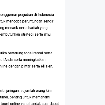
penggemar perjudian di Indonesia.
ntuk mencoba peruntungan sendiri
ang menarik serta hadiah yang
mbutuhkan strategi serta ilmu
etika bertarung togel resmi serta
gel Anda serta meningkatkan
ine dengan pintar serta efisien.
ui jaringan, sejumlah orang kini
ptimal, penting untuk memahami
togel online yang handal, agar dapat