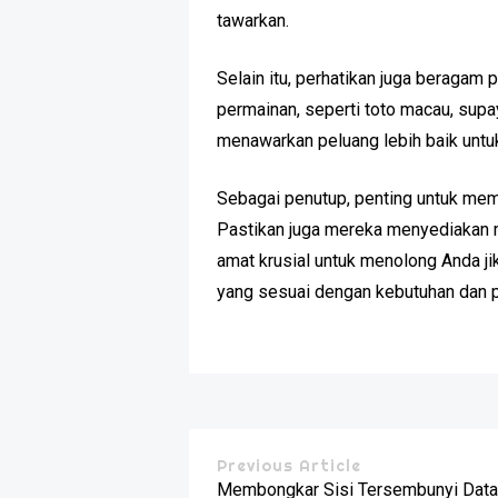
tawarkan.
Selain itu, perhatikan juga beragam
permainan, seperti toto macau, sup
menawarkan peluang lebih baik untu
Sebagai penutup, penting untuk mem
Pastikan juga mereka menyediakan 
amat krusial untuk menolong Anda j
yang sesuai dengan kebutuhan dan p
Previous Article
Membongkar Sisi Tersembunyi Data 