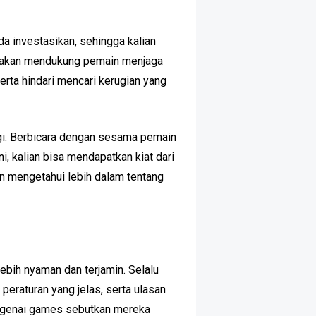
a investasikan, sehingga kalian
ni akan mendukung pemain menjaga
erta hindari mencari kerugian yang
tegi. Berbicara dengan sesama pemain
, kalian bisa mendapatkan kiat dari
n mengetahui lebih dalam tentang
bih nyaman dan terjamin. Selalu
peraturan yang jelas, serta ulasan
engenai games sebutkan mereka