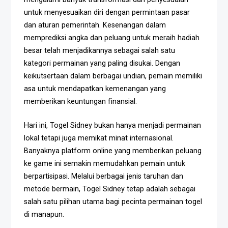
untuk menyesuaikan diri dengan permintaan pasar
dan aturan pemerintah. Kesenangan dalam
memprediksi angka dan peluang untuk meraih hadiah
besar telah menjadikannya sebagai salah satu
kategori permainan yang paling disukai. Dengan
keikutsertaan dalam berbagai undian, pemain memiliki
asa untuk mendapatkan kemenangan yang
memberikan keuntungan finansial.
Hari ini, Togel Sidney bukan hanya menjadi permainan
lokal tetapi juga memikat minat internasional.
Banyaknya platform online yang memberikan peluang
ke game ini semakin memudahkan pemain untuk
berpartisipasi. Melalui berbagai jenis taruhan dan
metode bermain, Togel Sidney tetap adalah sebagai
salah satu pilihan utama bagi pecinta permainan togel
di manapun.