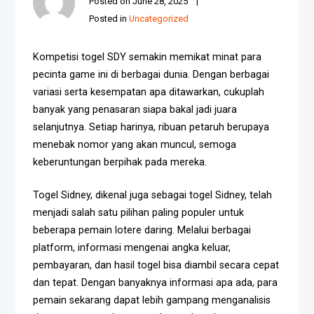
Posted on
June 28, 2025
Posted in
Uncategorized
Kompetisi togel SDY semakin memikat minat para
pecinta game ini di berbagai dunia. Dengan berbagai
variasi serta kesempatan apa ditawarkan, cukuplah
banyak yang penasaran siapa bakal jadi juara
selanjutnya. Setiap harinya, ribuan petaruh berupaya
menebak nomor yang akan muncul, semoga
keberuntungan berpihak pada mereka.
Togel Sidney, dikenal juga sebagai togel Sidney, telah
menjadi salah satu pilihan paling populer untuk
beberapa pemain lotere daring. Melalui berbagai
platform, informasi mengenai angka keluar,
pembayaran, dan hasil togel bisa diambil secara cepat
dan tepat. Dengan banyaknya informasi apa ada, para
pemain sekarang dapat lebih gampang menganalisis